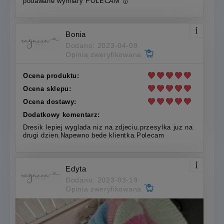
podawane wymiary POLECAM 🥇
Bonia
Dodano: 2023-04-09
Opinia zweryfikowana
Ocena produktu:
Ocena sklepu:
Ocena dostawy:
Dodatkowy komentarz:
Dresik lepiej wyglada niz na zdjeciu.przesylka juz na
drugi dzien.Napewno bede klientka.Polecam
Edyta
Dodano: 2023-03-19
Opinia zweryfikowana