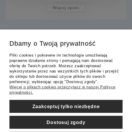
Więcej opinii
Dbamy o Twoją prywatność
INFORMACJE
Pliki cookies i pokrewne im technologie umożliwiają
poprawne działanie strony i pomagają nam dostosować
ofertę do Twoich potrzeb. Możesz zaakceptować
OBSŁUGA KLIENTA
wykorzystanie przez nas wszystkich tych plików i przejść
do sklepu lub dostosować użycie plików do swoich
preferencji, wybierając opcję "Dostosuj zgody".
MOJE KONTO
Więcej o plikach cookies przeczytasz w naszej Polityce
prywatności.
Zaakceptuj tylko niezbędne
Dostosuj zgody