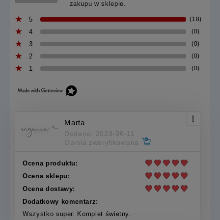
zakupu w sklepie.
5
(18)
4
(0)
3
(0)
2
(0)
1
(0)
Marta
Dodano: 2023-06-11
Opinia zweryfikowana
Ocena produktu:
Ocena sklepu:
Ocena dostawy:
Dodatkowy komentarz:
Wszystko super. Komplet świetny.