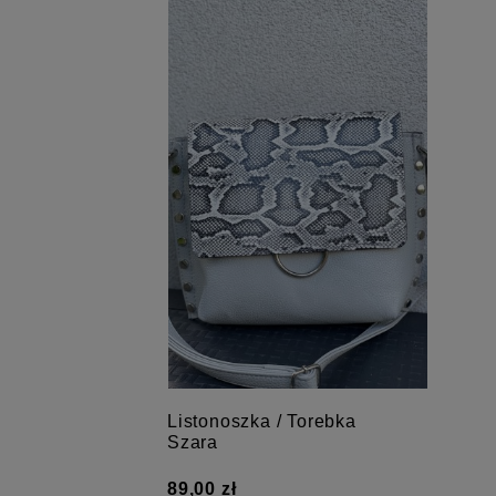
Listonoszka / Torebka
Nasz
Szara
nier
89,00 zł
35,0